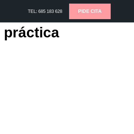
PIDE CITA
TEL:
685
183 628
 práctica