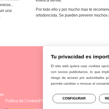
estética dental.
oneras ,
Por todo ello y por mucho mas te recomen
uir una
ortodoncista. Se pueden prevenir muchos p
.
Tu privacidad es impor
El sitio web quiere usar cookies opci
con socios publicitarios, lo que imp
riesgo de acceso por autoridades p
permite cambiar o revocar el consen
.es
CONFIGURAR
R
Política de Cookies
Política de Privacidad
Aviso Legal
power