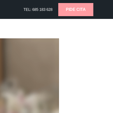
PIDE CITA
TEL:
685
183 628