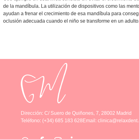
de la mandíbula. La utilización de dispositivos como las ment
ayudan a frenar el crecimiento de esa mandíbula para conseg
oclusión adecuada cuando el niño se transforme en un adulto
Dirección: C/ Suero de Quiñones, 7, 28002 Madrid
Teléfono: (+34) 685 183 628
Email: clinica@relaxdent