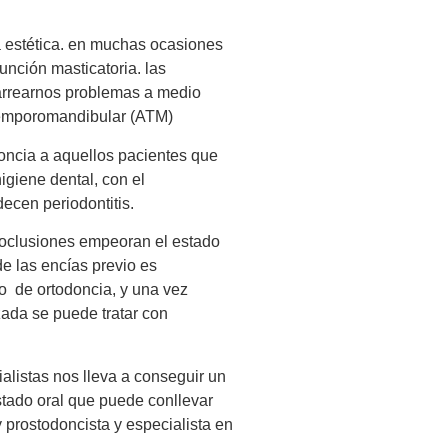
la estética. en muchas ocasiones
unción masticatoria. las
arrearnos problemas a medio
n temporomandibular (ATM)
oncia a aquellos pacientes que
igiene dental, con el
decen periodontitis.
loclusiones empeoran el estado
de las encías previo es
o de ortodoncia, y una vez
zada se puede tratar con
ialistas nos lleva a conseguir un
stado oral que puede conllevar
y prostodoncista y especialista en