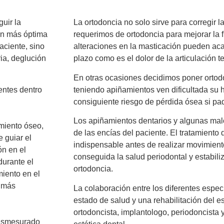
uir la
La ortodoncia no solo sirve para corregir 
ión más óptima
requerimos de ortodoncia para mejorar la f
aciente, sino
alteraciones en la masticación pueden ac
ria, deglución
plazo como es el dolor de la articulació
En otras ocasiones decidimos poner ortod
entes dentro
teniendo apiñamientos ven dificultada su h
consiguiente riesgo de pérdida ósea si pa
Los apiñamientos dentarios y algunas ma
imiento óseo,
de las encías del paciente. El tratamiento 
e guiar el
indispensable antes de realizar movimient
ón en el
conseguida la salud periodontal y estabili
durante el
ortodoncia.
miento en el
o más
La colaboración entre los diferentes espec
estado de salud y una rehabilitación del e
ortodoncista, implantologo, periodoncista 
 desmesurado